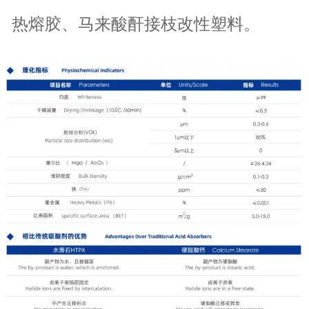
热熔胶、马来酸酐接枝改性塑料。