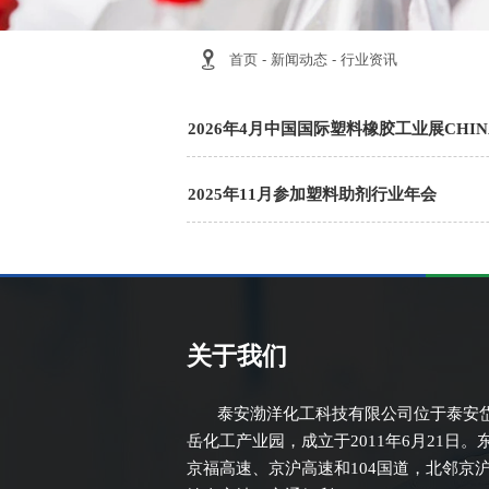

首页
-
新闻动态
-
行业资讯
2026年4月中国国际塑料橡胶工业展CHINAP
2025年11月参加塑料助剂行业年会
关于我们
泰安渤洋化工科技有限公司位于泰安
岳化工产业园，成立于2011年6月21日。
京福高速、京沪高速和104国道，北邻京