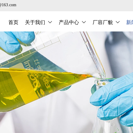
@163.com
首页
关于我们
产品中心
厂容厂貌
新


