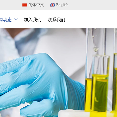
简体中文
English
闻动态
加入我们
联系我们
